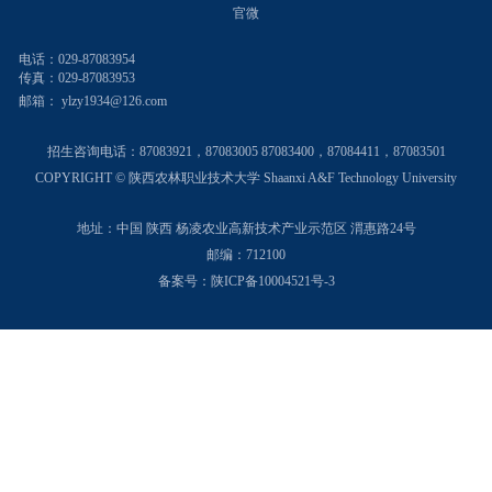
官微
电话：029-87083954
传真：029-87083953
邮箱：
ylzy1934@126.com
招生咨询电话：
87083921，87083005 87083400，87084411，87083501
COPYRIGHT © 陕西农林职业技术大学 Shaanxi A&F Technology University
地址：中国 陕西 杨凌农业高新技术产业示范区 渭惠路24号
邮编：712100
备案号：陕ICP备10004521号-3