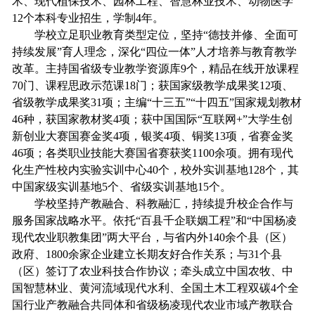
术、现代植保技术、园林工程、智慧林业技术、动物医学
12个本科专业招生，学制4年。
学校立足职业教育类型定位，坚持“德技并修、全面可
持续发展”育人理念，深化“四位一体”人才培养与教育教学
改革。主持国省级专业教学资源库9个，精品在线开放课程
70门、课程思政示范课18门；获国家级教学成果奖12项、
省级教学成果奖31项；主编“十三五”“十四五”国家规划教材
46种，获国家教材奖4项；获中国国际“互联网+”大学生创
新创业大赛国赛金奖4项，银奖4项、铜奖13项，省赛金奖
46项；各类职业技能大赛国省赛获奖1100余项。拥有现代
化生产性校内实验实训中心40个，校外实训基地128个，其
中国家级实训基地5个、省级实训基地15个。
学校坚持产教融合、科教融汇，持续提升校企合作与
服务国家战略水平。依托“百县千企联姻工程”和“中国杨凌
现代农业职教集团”两大平台，与省内外140余个县（区）
政府、1800余家企业建立长期友好合作关系；与31个县
（区）签订了农业科技合作协议；牵头成立中国农牧、中
国智慧林业、黄河流域现代水利、全国土木工程双碳4个全
国行业产教融合共同体和省级杨凌现代农业市域产教联合