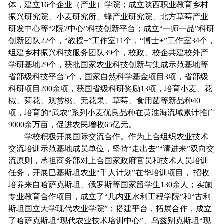
体，建立16个企业（产业）学院；成立陕西职业教育乡村
振兴研究院、小麦研究所、蜂产业研究院、北方草莓产业
研发中心等“2院7中心”科技创新平台；成立“一师一品”科研
创新团队22个，“教授+”工作室11个，“博士+”工作室34个，
组建乡村振兴科技服务团队39个，校政、校企共建校外产
学研基地29个，获批国家农业科技创新与集成示范基地等
省部级科技平台5个，国家自然科学基金项目3项，省部级
科研项目200余项，获国省级科研奖励13项，培育小麦、花
椒、菊花、观赏桃、无花果、草莓、食用菌等新品种40
项，培育的“武农”系列小麦优良品种在黄淮海流域累计推广
9000余万亩，促进农民增收65亿元。
学校积极开展国际交流合作。作为上合组织农业技术
交流培训示范基地成员单位，坚持“走出去”“请进来”双向交
流原则，承担商务部对上合国家政府官员和技术人员培训
任务，开展巴基斯坦农业“千人计划”在华培训项目， 招收
培养来自哈萨克斯坦、俄罗斯等国家留学生130余人；实施
专业教育合作项目，成立了“几内亚水利工程学院”和“古利
斯坦国立大学现代农业学院”；搭建平台，拓展合作，成立
了哈萨克斯坦“现代农业技术培训中心”、乌兹别克斯坦“现