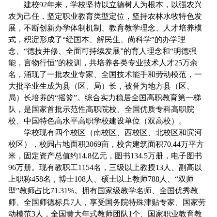
建校92年来，学校坚持以立德树人为根本，以强农兴
农为己任，坚定职业教育类型定位，坚持农林水牧特色发
展，不断创新办学体制机制、教育教学理念、人才培养模
式，积淀形成了“经国本、解民生、尚科学”的办学理
念、“德技并修、全面可持续发展”的育人理念和“明德强
能，言物行恒”的校训，共培养各类专业技术人才25万余
名，涌现了一批农业专家、全国技术能手和劳动模范，一
大批毕业生成为县（区、局）长，被誉为地方县（区、
局）长培养的“摇篮”。综合实力稳居全国高职教育第一梯
队，是国家首批示范性高职院校、全国优质专科高职院
校、中国特色高水平高职学校建设单位（双高校）。
学校现有四个校区（南校区、西校区、北校区和滨河
校区），校园占地面积3069亩，校舍建筑面积70.44万平方
米，固定资产总值约14.8亿元，图书134.5万册，电子图书
96万册。现有教职工1154名，三级以上教授13人、副高以
上职称458名，博士108人、硕士以上教师788人、“双师
型”教师占比71.31%。拥有国家级教学名师、全国优秀教
师、全国师德标兵7人，享受国务院特殊津贴专家、国家劳
动模范3人，全国黄大年式教师团队1个、国家职业教育教